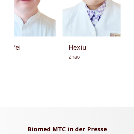
fei
Hexiu
T
e
Zhao
Mo
Biomed MTC in der Presse