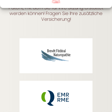
und wir haben das Federal Naturopathy
{Titel}
Patent, mit dem Sie für Ihre Sitzung erstattet
werden können! Fragen Sie Ihre zusätzliche
Versicherung!