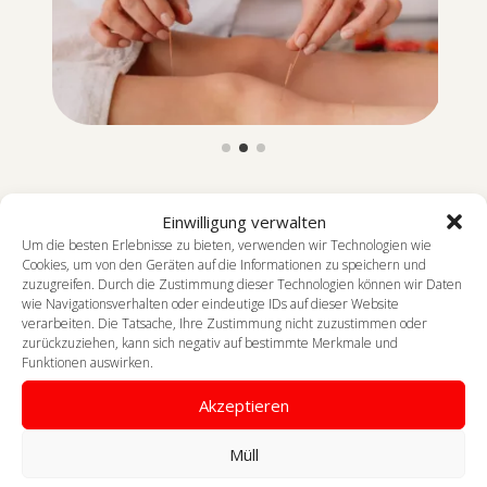
Einwilligung verwalten
Um die besten Erlebnisse zu bieten, verwenden wir Technologien wie
Cookies, um von den Geräten auf die Informationen zu speichern und
zuzugreifen. Durch die Zustimmung dieser Technologien können wir Daten
wie Navigationsverhalten oder eindeutige IDs auf dieser Website
verarbeiten. Die Tatsache, Ihre Zustimmung nicht zuzustimmen oder
Das Zentrum und unsere Therapeuten
zurückzuziehen, kann sich negativ auf bestimmte Merkmale und
Funktionen auswirken.
sind zertifiziert.
Akzeptieren
Müll
Wir sind zugelassene ASCA, EMR/RME, Visana