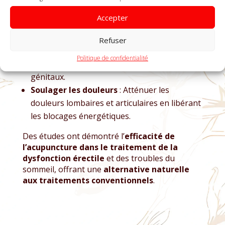
stress et l’anxiété, favorisant un meilleur
Accepter
sommeil et une détente musculaire.
Améliorer la circulation sanguine
:
Refuser
Favoriser une meilleure érection en
Politique de confidentialité
augmentant l’afflux sanguin vers les organes
génitaux.
Soulager les douleurs
: Atténuer les
douleurs lombaires et articulaires en libérant
les blocages énergétiques.
Des études ont démontré l’
efficacité de
l’acupuncture dans le traitement de la
dysfonction érectile
et des troubles du
sommeil, offrant une
alternative naturelle
aux traitements conventionnels
.