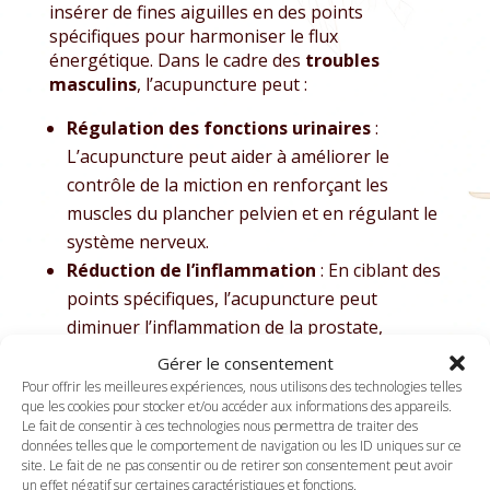
insérer de fines aiguilles en des points
spécifiques pour harmoniser le flux
énergétique. Dans le cadre des
troubles
masculins
, l’acupuncture peut :
Régulation des fonctions urinaires
:
L’acupuncture peut aider à améliorer le
contrôle de la miction en renforçant les
muscles du plancher pelvien et en régulant le
système nerveux.
Réduction de l’inflammation
: En ciblant des
points spécifiques, l’acupuncture peut
diminuer l’inflammation de la prostate,
soulageant ainsi les symptômes associés.
Gérer le consentement
Pour offrir les meilleures expériences, nous utilisons des technologies telles
Stimuler le Qi des Reins
: Renforcer
que les cookies pour stocker et/ou accéder aux informations des appareils.
Le fait de consentir à ces technologies nous permettra de traiter des
l’énergie vitale pour améliorer la libido et la
données telles que le comportement de navigation ou les ID uniques sur ce
vitalité sexuelle.
site. Le fait de ne pas consentir ou de retirer son consentement peut avoir
Réguler le système nerveux
: Réduire le
un effet négatif sur certaines caractéristiques et fonctions.