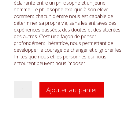
éclairante entre un philosophe et un jeune
homme. Le philosophe explique à son élève
comment chacun d'entre nous est capable de
déterminer sa propre vie, sans les entraves des
expériences passées, des doutes et des attentes
des autres. C'est une façon de penser
profondément libératrice, nous permettant de
développer le courage de changer et d'ignorer les
limites que nous et les personnes qui nous
entourent peuvent nous imposer.
quantité
Ajouter au panier
de
Avoir
le
courage
de
ne
pas