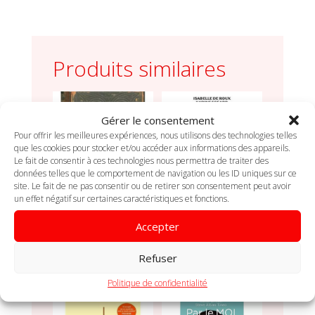
être
aimé
Produits similaires
Gérer le consentement
Pour offrir les meilleures expériences, nous utilisons des technologies telles
que les cookies pour stocker et/ou accéder aux informations des appareils.
Le fait de consentir à ces technologies nous permettra de traiter des
données telles que le comportement de navigation ou les ID uniques sur ce
site. Le fait de ne pas consentir ou de retirer son consentement peut avoir
un effet négatif sur certaines caractéristiques et fonctions.
Le Livre des
Ma famille, mes
Oracles – Georgia
fantômes – Guérir
Accepter
Routsis Savas
du lien quand il fait
mal – Albin Michel
CHF
25.00
Refuser
CHF
25.00
Politique de confidentialité